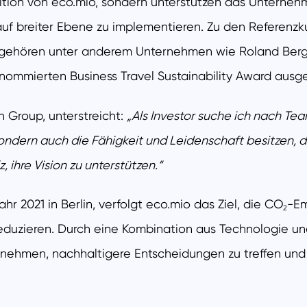
sition von eco.mio, sondern unterstützen das Unterneh
auf breiter Ebene zu implementieren. Zu den Referenzku
n, gehören unter anderem Unternehmen wie Roland Berg
ommierten Business Travel Sustainability Award ausg
Group, unterstreicht:
„Als Investor suche ich nach Tea
dern auch die Fähigkeit und Leidenschaft besitzen, d
z, ihre Vision zu unterstützen.“
r 2021 in Berlin, verfolgt eco.mio das Ziel, die CO
-Em
2
 reduzieren. Durch eine Kombination aus Technologie 
rnehmen, nachhaltigere Entscheidungen zu treffen und a