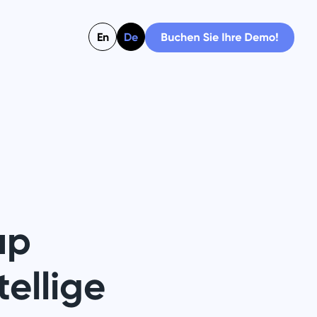
En
De
up
tellige