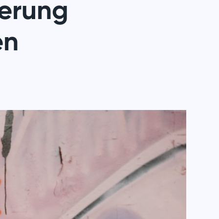
derung
en